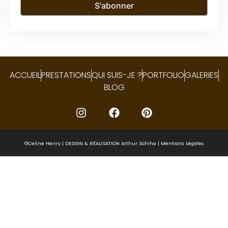
S'abonner
ACCUEIL
PRESTATIONS
QUI SUIS-JE ?
PORTFOLIO
GALERIES
BLOG
©Celine Henry | DESIGN & RÉALISATION
Arthur Schiha
|
Mentions Légales